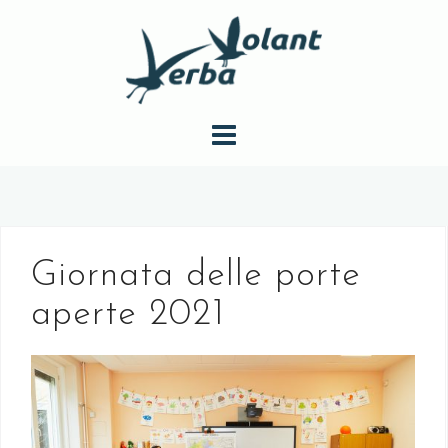
S
a
l
t
a
a
l
c
o
n
Giornata delle porte
t
e
aperte 2021
n
u
t
o