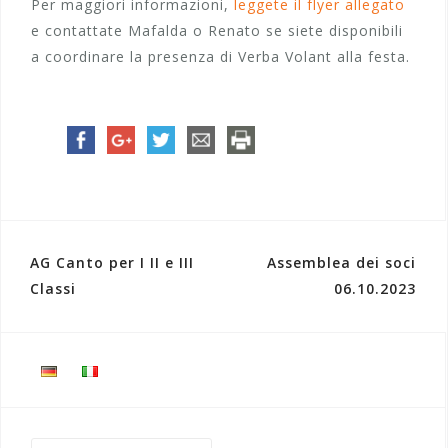
Per maggiori informazioni,
leggete il flyer allegato
e contattate Mafalda o Renato se siete disponibili
a coordinare la presenza di Verba Volant alla festa.
AG Canto per I II e III
Assemblea dei soci
N
Classi
06.10.2023
a
v
i
g