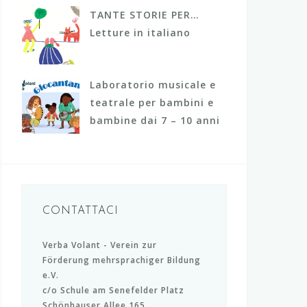
:
TANTE STORIE PER…
Letture in italiano
Laboratorio musicale e
teatrale per bambini e
bambine dai 7 – 10 anni
CONTATTACI
Verba Volant - Verein zur
Förderung mehrsprachiger Bildung
e.V.
c/o Schule am Senefelder Platz
Schönhauser Allee 165