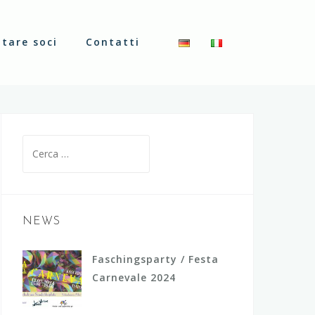
ntare soci
Contatti
R
i
c
e
r
NEWS
c
a
Faschingsparty / Festa
p
Carnevale 2024
e
r