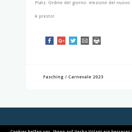
Platz. Ordine del giorno: elezione del nuovo 
A presto!
Fasching / Carnevale 2023
N
a
v
i
g
Cookies helfen uns, Ihnen auf Verba Volant ein bessere