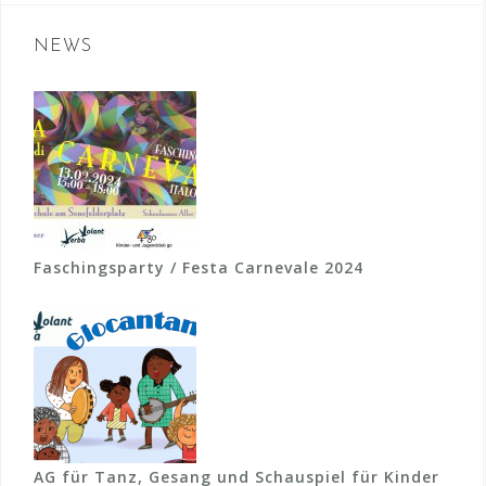
h
-
e
NEWS
N
n
a
a
c
v
h
i
:
g
a
Faschingsparty / Festa Carnevale 2024
t
i
o
n
AG für Tanz, Gesang und Schauspiel für Kinder