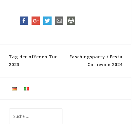
Tag der offenen Tür
Faschingsparty / Festa
B
2023
Carnevale 2024
e
i
t
r
a
S
u
g
c
s