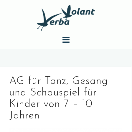
S
k
i
p
t
o
c
o
n
t
AG für Tanz, Gesang
e
n
und Schauspiel für
t
Kinder von 7 – 10
Jahren