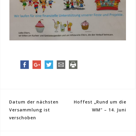
Datum der nächsten
Hoffest „Rund um die
B
Versammlung ist
WM“ – 14. Juni
e
verschoben
i