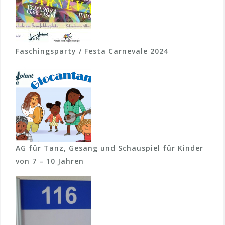
i
:
g
a
Faschingsparty / Festa Carnevale 2024
t
i
o
n
AG für Tanz, Gesang und Schauspiel für Kinder
von 7 – 10 Jahren