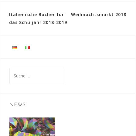
Italienische Bücher für
Weihnachtsmarkt 2018
B
das Schuljahr 2018-2019
e
i
t
r
a
S
u
g
c
s
h
-
e
NEWS
N
n
a
a
c
v
h